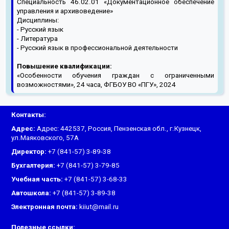
Специальность 46.02.01 «Документационное обеспечение
управления и архивоведение»
Дисциплины:
- Русский язык
- Литература
- Русский язык в профессиональной деятельности
Повышение квалификации:
«Особенности обучения граждан с ограниченными
возможностями», 24 часа, ФГБОУ ВО «ПГУ», 2024
Контакты:
Адрес:
Адрес: 442537, Россия, Пензенская обл., г.Кузнецк,
ул.Маяковского, 57А
Директор:
+7 (841-57) 3-89-38
Бухгалтерия:
+7 (841-57) 3-79-85
Учебная часть:
+7 (841-57) 3-68-33
Автошкола:
+7 (841-57) 3-89-38
Электронная почта:
kiiut@mail.ru
Полезные ссылки: