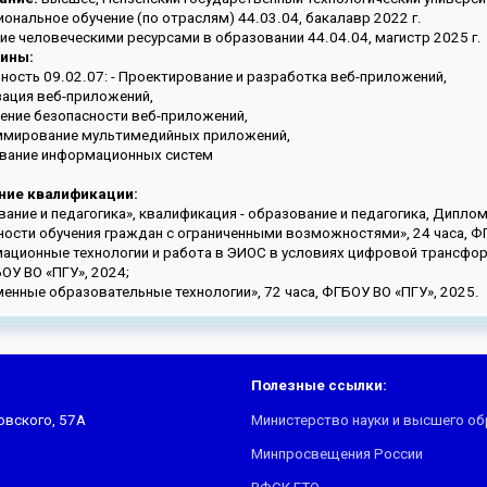
ональное обучение (по отраслям) 44.03.04, бакалавр 2022 г.
ие человеческими ресурсами в образовании 44.04.04, магистр 2025 г.
ины:
ность 09.02.07: - Проектирование и разработка веб-приложений,
зация веб-приложений,
чение безопасности веб-приложений,
ммирование мультимедийных приложений,
ование информационных систем
ие квалификации:
вание и педагогика», квалификация - образование и педагогика, Дипло
ности обучения граждан с ограниченными возможностями», 24 часа, ФГ
ационные технологии и работа в ЭИОС в условиях цифровой трансфор
БОУ ВО «ПГУ», 2024;
менные образовательные технологии», 72 часа, ФГБОУ ВО «ПГУ», 2025.
Полезные ссылки:
ковского, 57А
Министерство науки и высшего о
Минпросвещения России