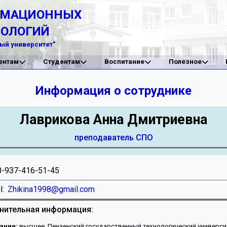
РМАЦИОННЫХ
НОЛОГИЙ
ый университет"
ентам
Студентам
Воспитание
Полезное
Информация о сотруднике
Лаврикова Анна Дмитриевна
преподаватель СПО
8-937-416-51-45
l:
Zhikina1998@gmail.com
нительная информация:
ание:
высшее, Пензенский государственный технологический универси