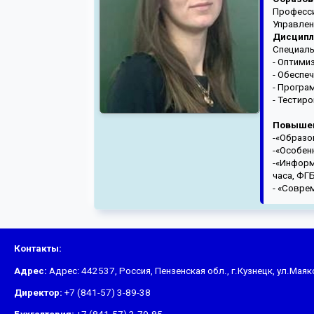
Професси
Управлен
Дисципл
Специаль
- Оптими
- Обеспе
- Програ
- Тестир
Повышен
-«Образо
-«Особен
-«Информ
часа, ФГ
- «Совре
Контакты:
Адрес:
Адрес: 442537, Россия, Пензенская обл., г.Кузнецк, ул.Мая
Директор:
+7 (841-57) 3-89-38