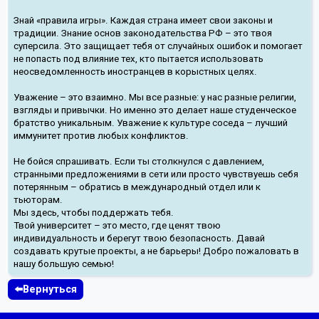
Знай «правила игры». Каждая страна имеет свои законы и
традиции. Знание основ законодательства РФ – это твоя
суперсила. Это защищает тебя от случайных ошибок и помогает
не попасть под влияние тех, кто пытается использовать
неосведомленность иностранцев в корыстных целях.
Уважение – это взаимно. Мы все разные: у нас разные религии,
взгляды и привычки. Но именно это делает наше студенческое
братство уникальным. Уважение к культуре соседа – лучший
иммунитет против любых конфликтов.
Не бойся спрашивать. Если ты столкнулся с давлением,
странными предложениями в сети или просто чувствуешь себя
потерянным – обратись в международный отдел или к
тьюторам.
Мы здесь, чтобы поддержать тебя.
Твой университет – это место, где ценят твою
индивидуальность и берегут твою безопасность. Давай
создавать крутые проекты, а не барьеры! Добро пожаловать в
нашу большую семью!
⬅️Вернуться