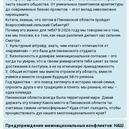
часть нашего общества. От уникальных памятников архитектуры
до современных бизнес-проектов – этот вклад невозможно
переоценить.
Кстати, знаешь, что летом в Пензенской области пройдет
Всероссийский сельский Сабантуй?
Почему это важно для тебя? В 2026 году мы говорим не о том,
как мы похожи, а о том, как наши различия делают нас сильнее.
Смотри:
1. Культурный апгрейд: знать, чем «пачат» отличаются от
«перемячей» – это база для пензенского студента.
2. Безопасность и доверие: межнациональное согласие – это
когда ты уверен, что в твоем университете тебя ценят за твои
достижения и поступки, а не за этническую принадлежность.
3. Общая история: мы вместе строили эту область, вместе
учимся и вместе создаем будущее 58-го региона.
Год единства – это повод заглянуть в историю своей семьи,
спросить друга о его традициях и понять: мы разные, но мы –
одна команда.
Пензенская область всегда была территорией мира. Давай
держать эту планку! Какое место в Пензенской области ты
считаешь самым «атмосферным»? Куда стоит съездить, чтобы
прочувствовать дух нашего многонационального края?
Предупреждение межнациональных конфликтов: НАШ