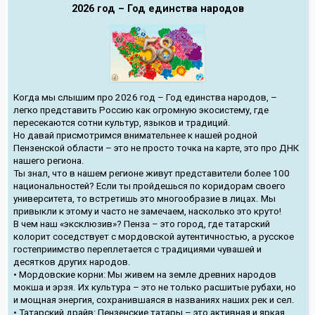
2026 год – Год единства народов
Когда мы слышим про 2026 год – Год единства народов, –
легко представить Россию как огромную экосистему, где
пересекаются сотни культур, языков и традиций.
Но давай присмотримся внимательнее к нашей родной
Пензенской области – это не просто точка на карте, это про ДНК
нашего региона.
Ты знал, что в нашем регионе живут представители более 100
национальностей? Если ты пройдешься по коридорам своего
университета, то встретишь это многообразие в лицах. Мы
привыкли к этому и часто не замечаем, насколько это круто!
В чем наш «эксклюзив»? Пенза – это город, где татарский
колорит соседствует с мордовской аутентичностью, а русское
гостеприимство переплетается с традициями чувашей и
десятков других народов.
• Мордовские корни: Мы живем на земле древних народов
мокша и эрзя. Их культура – это не только расшитые рубахи, но
и мощная энергия, сохранившаяся в названиях наших рек и сел.
• Татарский драйв: Пензенские татары – это активная и яркая